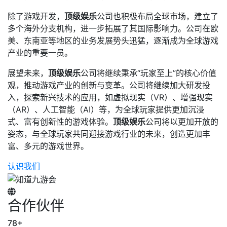
除了游戏开发，
顶级娱乐
公司也积极布局全球市场，建立了
多个海外分支机构，进一步拓展了其国际影响力。公司在欧
美、东南亚等地区的业务发展势头迅猛，逐渐成为全球游戏
产业的重要一员。
展望未来，
顶级娱乐
公司将继续秉承“玩家至上”的核心价值
观，推动游戏产业的创新与变革。公司将继续加大研发投
入，探索新兴技术的应用，如虚拟现实（VR）、增强现实
（AR）、人工智能（AI）等，为全球玩家提供更加沉浸
式、富有创新性的游戏体验。
顶级娱乐
公司将以更加开放的
姿态，与全球玩家共同迎接游戏行业的未来，创造更加丰
富、多元的游戏世界。
认识我们
合作伙伴
78
+