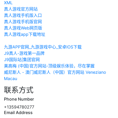
XML
真人游戏官方网站
真人游戏手机版入口
真人游戏手机版官网
真人游戏Web网页版
真人游戏app下载地址
九游APP官网_九游游戏中心_安卓IOS下载
J9真人-游戏第一品牌
J9国际站|集团官网
美高梅 (中国)官方网站-顶级娱乐体验，尽在掌握
威尼斯人 - 澳门威尼斯人（中国）官方网站 Veneziano
Macau
联系方式
Phone Number
+13594780277
Email Address