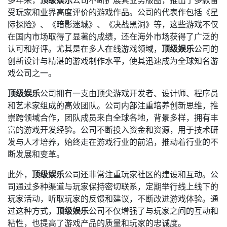
多年来，
顶级娱乐
公司不断扩展其业务版图，推出了多款备
受玩家和业界高度评价的游戏作品。公司的代表作包括《星
际探险》、《暗影迷城》、《决战黑洞》等，这些游戏不仅
在国内市场取得了显著的成绩，还在海外市场获得了广泛的
认可和好评。尤其是在多人在线游戏领域，
顶级娱乐
公司的
创新设计与精湛的游戏制作水平，使其迅速成为全球知名游
戏公司之一。
顶级娱乐
公司拥有一支由顶尖游戏开发者、设计师、程序员
和艺术家组成的高效团队。公司内部注重培养创新思维，推
崇跨领域合作，团队成员来自全球各地，背景多样，拥有丰
富的游戏开发经验。公司不断投入资金和资源，用于技术研
发与人才培养，始终走在游戏行业的前沿，推动着行业的不
断发展和变革。
此外，
顶级娱乐
公司还非常注重玩家社区的建设和互动。公
司通过多种渠道与玩家保持密切联系，定期举行线上线下的
玩家活动，听取玩家的反馈和建议，不断改进游戏体验。通
过这种方式，
顶级娱乐
公司不仅增强了与玩家之间的互动和
粘性，也提高了游戏产品的质量和玩家的忠诚度。